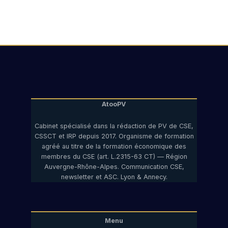
en
réunion
CSE
:
quand
les
élus
cessent
de
AtooPV
subir
Cabinet spécialisé dans la rédaction de PV de CSE,
CSSCT et IRP depuis 2017. Organisme de formation
agréé au titre de la formation économique des
membres du CSE (art. L.2315-63 CT) — Région
Auvergne-Rhône-Alpes. Communication CSE,
newsletter et ASC. Lyon & Annecy.
Menu