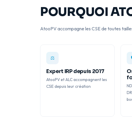
i
POURQUOI AT
f
i
é
AtooPV accompagne les CSE de toutes tailles, 
e
s
,
⚖️
m
a
Expert IRP depuis 2017
O
i
f
AtooPV et ALC accompagnent les
s
ND
CSE depuis leur création
l
DR
a
bu
r
é
d
a