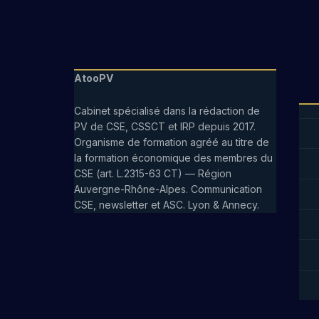
b
l
i
g
AtooPV
a
t
Cabinet spécialisé dans la rédaction de
o
PV de CSE, CSSCT et IRP depuis 2017.
i
Organisme de formation agréé au titre de
r
la formation économique des membres du
CSE (art. L.2315-63 CT) — Région
e
Auvergne-Rhône-Alpes. Communication
.
CSE, newsletter et ASC. Lyon & Annecy.
Q
u
e
l
l
e