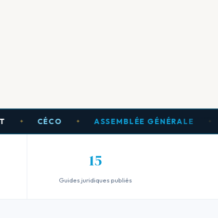
CÉCO
ASSEMBLÉE GÉNÉRALE
C
✦
✦
✦
15
Guides juridiques publiés