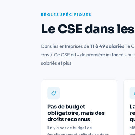
r
i
RÈGLES SPÉCIFIQUES
é
Le CSE dans les 
s
f
o
Dans les entreprises de
11 à 49 salariés
, le 
n
trav.). Ce CSE dit « de première instance » ou
c
salariés et plus.
t
i
o
📋
n
n
Pas de budget
L
e
obligatoire, mais des
r
s
droits reconnus
qu
e
Il n’y a pas de budget de
Mê
l
fonctionnement obligatoire dans
mo