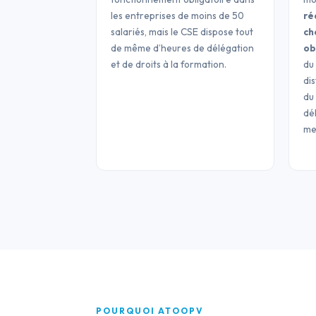
les entreprises de moins de 50
ré
o
salariés, mais le CSE dispose tout
ch
n
de même d’heures de délégation
ob
d
et de droits à la formation.
du
e
dis
s
du
r
dél
me
è
g
l
e
s
s
i
m
p
l
POURQUOI ATOOPV