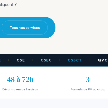
pliquent ?
Tous nos services
CSE
CSEC
CSSCT
QVCT
✦
✦
✦
✦
48 à 72h
3
Délai moyen de livraison
Formats de PV au choix