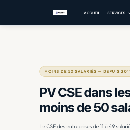
Aller
au
ACCUEIL
SERVICES
contenu
L
e
C
S
E
d
MOINS DE 50 SALARIÉS — DEPUIS 201
e
s
PV CSE dans les
e
n
moins de 50 sal
t
r
e
Le CSE des entreprises de 11 à 49 salarié