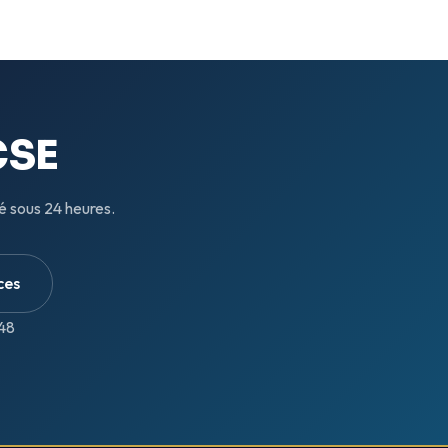
CSE
é sous 24 heures.
ces
48